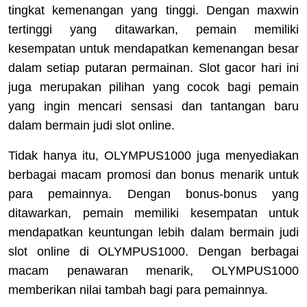
tingkat kemenangan yang tinggi. Dengan maxwin
tertinggi yang ditawarkan, pemain memiliki
kesempatan untuk mendapatkan kemenangan besar
dalam setiap putaran permainan. Slot gacor hari ini
juga merupakan pilihan yang cocok bagi pemain
yang ingin mencari sensasi dan tantangan baru
dalam bermain judi slot online.
Tidak hanya itu, OLYMPUS1000 juga menyediakan
berbagai macam promosi dan bonus menarik untuk
para pemainnya. Dengan bonus-bonus yang
ditawarkan, pemain memiliki kesempatan untuk
mendapatkan keuntungan lebih dalam bermain judi
slot online di OLYMPUS1000. Dengan berbagai
macam penawaran menarik, OLYMPUS1000
memberikan nilai tambah bagi para pemainnya.