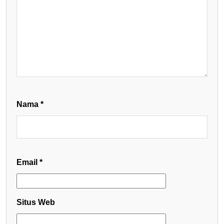
Nama
*
Email
*
Situs Web