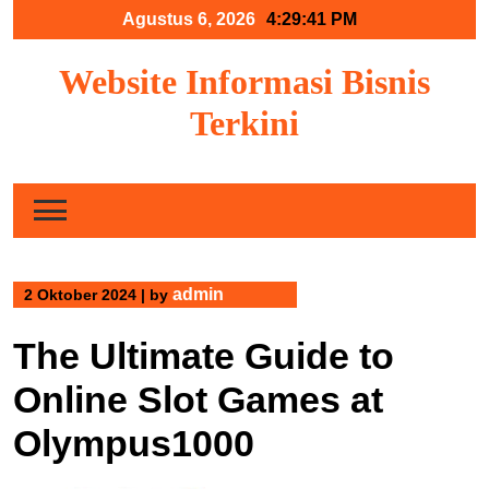
Skip
Agustus 6, 2026
4:29:41 PM
to
content
Website Informasi Bisnis
Terkini
admin
2 Oktober 2024
|
by
The Ultimate Guide to
Online Slot Games at
Olympus1000