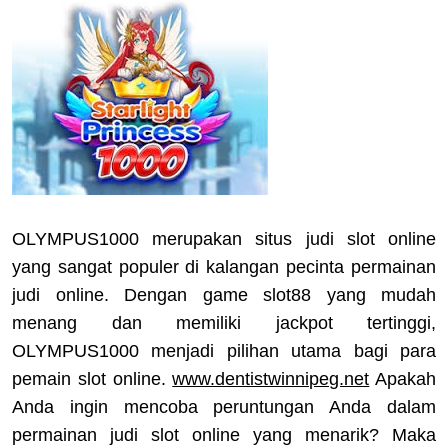
OLYMPUS1000 merupakan situs judi slot online
yang sangat populer di kalangan pecinta permainan
judi online. Dengan game slot88 yang mudah
menang dan memiliki jackpot tertinggi,
OLYMPUS1000 menjadi pilihan utama bagi para
pemain slot online.
www.dentistwinnipeg.net
Apakah
Anda ingin mencoba peruntungan Anda dalam
permainan judi slot online yang menarik? Maka