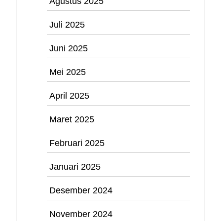
Agustus 2025
Juli 2025
Juni 2025
Mei 2025
April 2025
Maret 2025
Februari 2025
Januari 2025
Desember 2024
November 2024