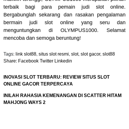
terbaik bagi para pemain judi slot online.
Bergabunglah sekarang dan rasakan pengalaman
bermain judi slot online yang seru dan
menguntungkan di OLYMPUS1000. Selamat
mencoba dan semoga beruntung!
Tags:
link slot88
,
situs slot resmi
,
slot
,
slot gacor
,
slot88
Share:
Facebook
Twitter
Linkedin
INOVASI SLOT TERBARU: REVIEW SITUS SLOT
ONLINE GACOR TERPERCAYA
INILAH RAHASIA KEMENANGAN DI SCATTER HITAM
MAHJONG WAYS 2