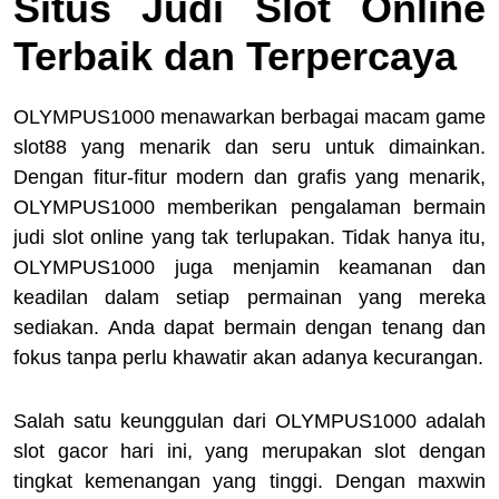
Situs Judi Slot Online
Terbaik dan Terpercaya
OLYMPUS1000 menawarkan berbagai macam game
slot88 yang menarik dan seru untuk dimainkan.
Dengan fitur-fitur modern dan grafis yang menarik,
OLYMPUS1000 memberikan pengalaman bermain
judi slot online yang tak terlupakan. Tidak hanya itu,
OLYMPUS1000 juga menjamin keamanan dan
keadilan dalam setiap permainan yang mereka
sediakan. Anda dapat bermain dengan tenang dan
fokus tanpa perlu khawatir akan adanya kecurangan.
Salah satu keunggulan dari OLYMPUS1000 adalah
slot gacor hari ini, yang merupakan slot dengan
tingkat kemenangan yang tinggi. Dengan maxwin