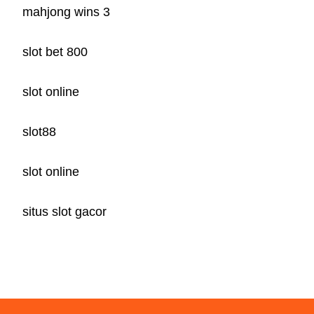
mahjong wins 3
slot bet 800
slot online
slot88
slot online
situs slot gacor