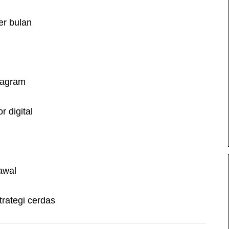
er bulan
tagram
 digital
awal
trategi cerdas