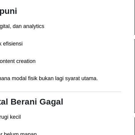
mpuni
ital, dan analytics
 efisiensi
ntent creation
ana modal fisik bukan lagi syarat utama.
al Berani Gagal
ugi kecil
ar belum mapan