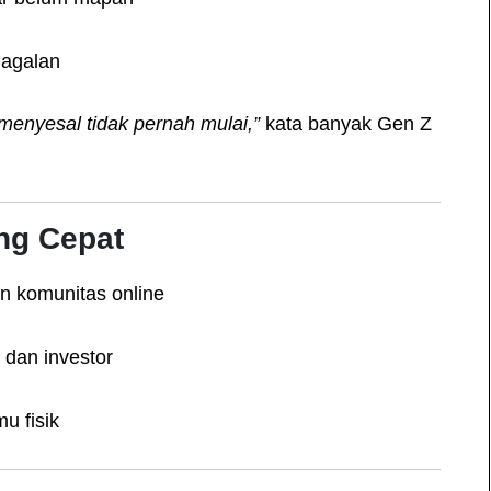
gagalan
menyesal tidak pernah mulai,”
kata banyak Gen Z
ng Cepat
n komunitas online
 dan investor
u fisik