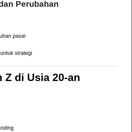
n dan Perubahan
tuhan pasar
untuk strategi
Z di Usia 20-an
anding