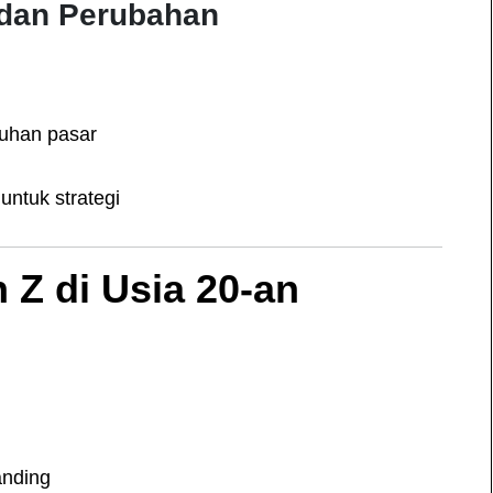
n dan Perubahan
tuhan pasar
untuk strategi
Z di Usia 20-an
anding