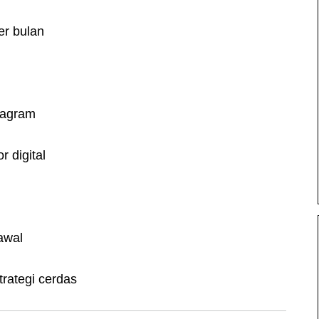
er bulan
tagram
 digital
awal
trategi cerdas