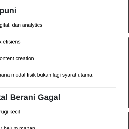
mpuni
ital, dan analytics
 efisiensi
ntent creation
ana modal fisik bukan lagi syarat utama.
al Berani Gagal
ugi kecil
ar belum mapan