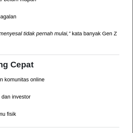
gagalan
menyesal tidak pernah mulai,”
kata banyak Gen Z
ng Cepat
n komunitas online
 dan investor
u fisik