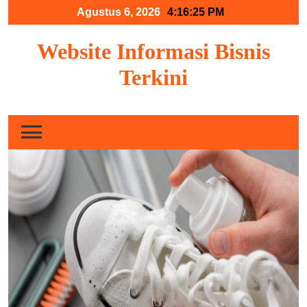
Skip
Agustus 6, 2026
4:16:26 PM
to
content
Website Informasi Bisnis
Terkini