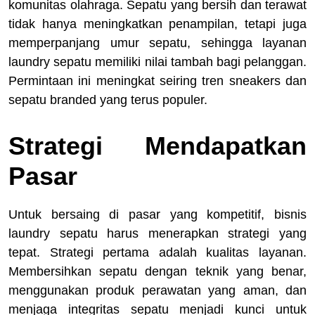
komunitas olahraga. Sepatu yang bersih dan terawat
tidak hanya meningkatkan penampilan, tetapi juga
memperpanjang umur sepatu, sehingga layanan
laundry sepatu memiliki nilai tambah bagi pelanggan.
Permintaan ini meningkat seiring tren sneakers dan
sepatu branded yang terus populer.
Strategi Mendapatkan
Pasar
Untuk bersaing di pasar yang kompetitif, bisnis
laundry sepatu harus menerapkan strategi yang
tepat. Strategi pertama adalah kualitas layanan.
Membersihkan sepatu dengan teknik yang benar,
menggunakan produk perawatan yang aman, dan
menjaga integritas sepatu menjadi kunci untuk