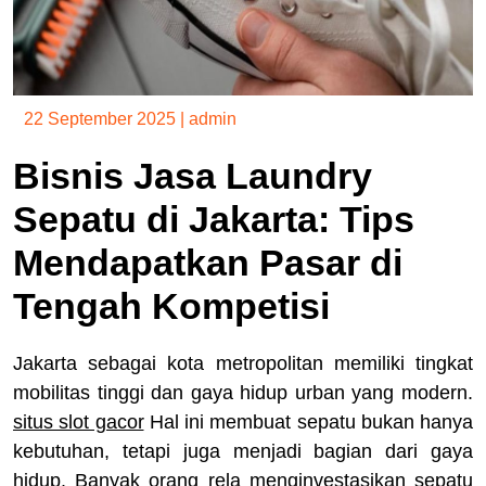
22 September 2025
|
admin
Bisnis Jasa Laundry
Sepatu di Jakarta: Tips
Mendapatkan Pasar di
Tengah Kompetisi
Jakarta sebagai kota metropolitan memiliki tingkat
mobilitas tinggi dan gaya hidup urban yang modern.
situs slot gacor
Hal ini membuat sepatu bukan hanya
kebutuhan, tetapi juga menjadi bagian dari gaya
hidup. Banyak orang rela menginvestasikan sepatu