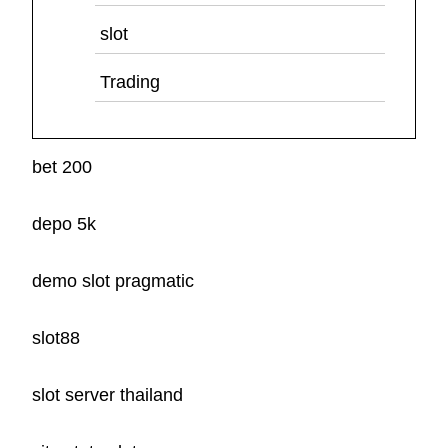
slot
Trading
bet 200
depo 5k
demo slot pragmatic
slot88
slot server thailand