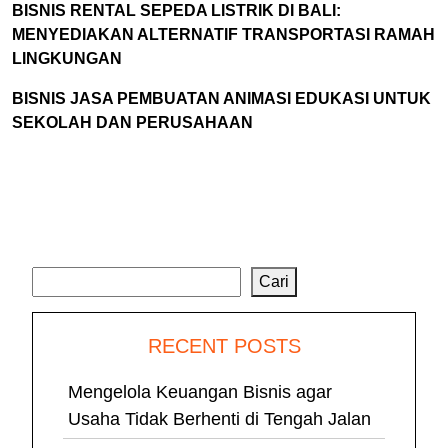
BISNIS RENTAL SEPEDA LISTRIK DI BALI:
MENYEDIAKAN ALTERNATIF TRANSPORTASI RAMAH
LINGKUNGAN
BISNIS JASA PEMBUATAN ANIMASI EDUKASI UNTUK
SEKOLAH DAN PERUSAHAAN
Cari
Cari
RECENT POSTS
Mengelola Keuangan Bisnis agar
Usaha Tidak Berhenti di Tengah Jalan