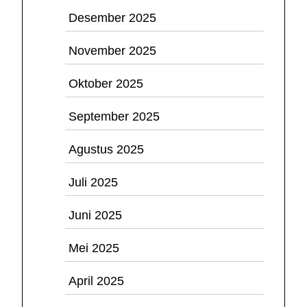
Desember 2025
November 2025
Oktober 2025
September 2025
Agustus 2025
Juli 2025
Juni 2025
Mei 2025
April 2025