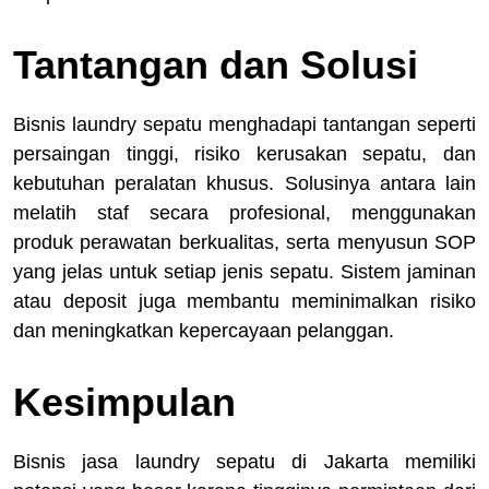
Tantangan dan Solusi
Bisnis laundry sepatu menghadapi tantangan seperti
persaingan tinggi, risiko kerusakan sepatu, dan
kebutuhan peralatan khusus. Solusinya antara lain
melatih staf secara profesional, menggunakan
produk perawatan berkualitas, serta menyusun SOP
yang jelas untuk setiap jenis sepatu. Sistem jaminan
atau deposit juga membantu meminimalkan risiko
dan meningkatkan kepercayaan pelanggan.
Kesimpulan
Bisnis jasa laundry sepatu di Jakarta memiliki