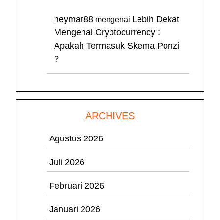
neymar88
Lebih Dekat
mengenai
Mengenal Cryptocurrency :
Apakah Termasuk Skema Ponzi
?
ARCHIVES
Agustus 2026
Juli 2026
Februari 2026
Januari 2026