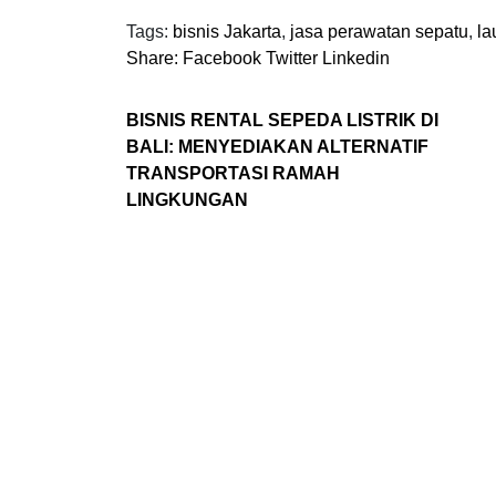
Tags:
bisnis Jakarta
,
jasa perawatan sepatu
,
la
Share:
Facebook
Twitter
Linkedin
BISNIS RENTAL SEPEDA LISTRIK DI
BALI: MENYEDIAKAN ALTERNATIF
TRANSPORTASI RAMAH
LINGKUNGAN