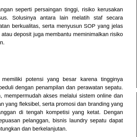
gan seperti persaingan tinggi, risiko kerusakan
us. Solusinya antara lain melatih staf secara
tan berkualitas, serta menyusun SOP yang jelas
an atau deposit juga membantu meminimalkan risiko
n.
 memiliki potensi yang besar karena tingginya
peduli dengan penampilan dan perawatan sepatu.
an, mempermudah akses melalui sistem online dan
an yang fleksibel, serta promosi dan branding yang
anggan di tengah kompetisi yang ketat. Dengan
puasan pelanggan, bisnis laundry sepatu dapat
ungkan dan berkelanjutan.