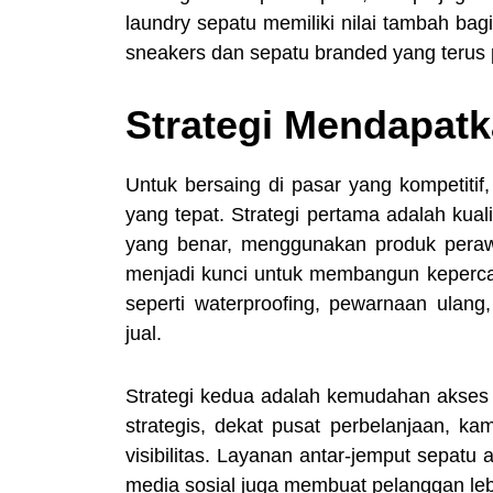
laundry sepatu memiliki nilai tambah bag
sneakers dan sepatu branded yang terus 
Strategi Mendapatk
Untuk bersaing di pasar yang kompetitif
yang tepat. Strategi pertama adalah kua
yang benar, menggunakan produk peraw
menjadi kunci untuk membangun keperc
seperti waterproofing, pewarnaan ulang,
jual.
Strategi kedua adalah kemudahan akses 
strategis, dekat pusat perbelanjaan, k
visibilitas. Layanan antar-jemput sepatu
media sosial juga membuat pelanggan le