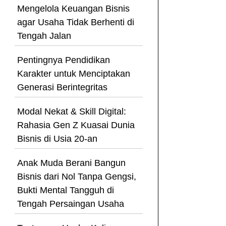
Mengelola Keuangan Bisnis
agar Usaha Tidak Berhenti di
Tengah Jalan
Pentingnya Pendidikan
Karakter untuk Menciptakan
Generasi Berintegritas
Modal Nekat & Skill Digital:
Rahasia Gen Z Kuasai Dunia
Bisnis di Usia 20-an
Anak Muda Berani Bangun
Bisnis dari Nol Tanpa Gengsi,
Bukti Mental Tangguh di
Tengah Persaingan Usaha