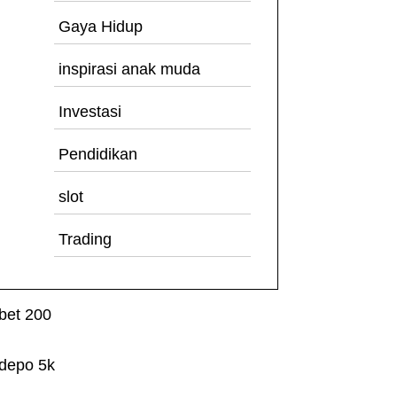
Gaya Hidup
inspirasi anak muda
Investasi
Pendidikan
slot
Trading
bet 200
depo 5k