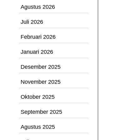
Agustus 2026
Juli 2026
Februari 2026
Januari 2026
Desember 2025
November 2025
Oktober 2025
September 2025
Agustus 2025