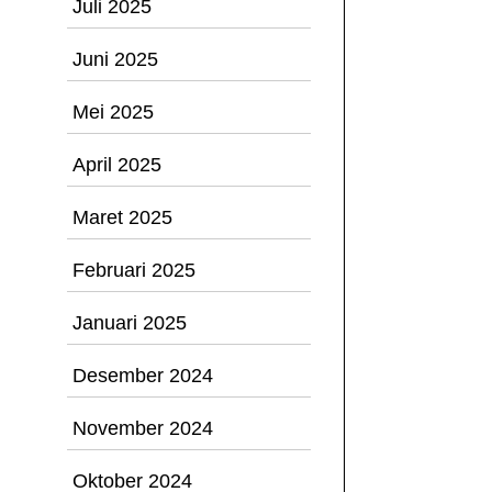
Juli 2025
Juni 2025
Mei 2025
April 2025
Maret 2025
Februari 2025
Januari 2025
Desember 2024
November 2024
Oktober 2024