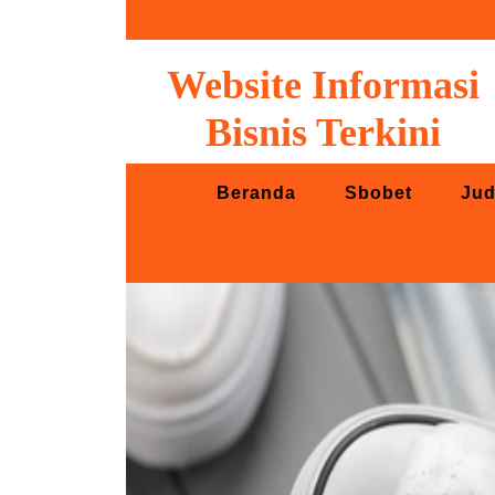
Skip
to
content
Website Informasi
Bisnis Terkini
Beranda
Sbobet
Jud