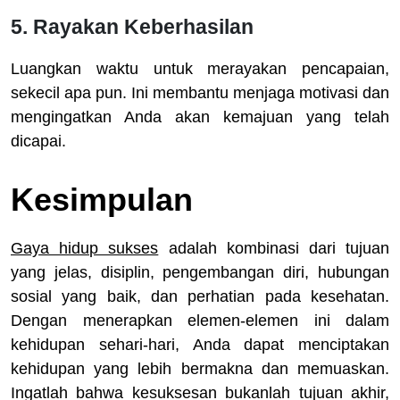
5.
Rayakan Keberhasilan
Luangkan waktu untuk merayakan pencapaian,
sekecil apa pun. Ini membantu menjaga motivasi dan
mengingatkan Anda akan kemajuan yang telah
dicapai.
Kesimpulan
Gaya hidup sukses
adalah kombinasi dari tujuan
yang jelas, disiplin, pengembangan diri, hubungan
sosial yang baik, dan perhatian pada kesehatan.
Dengan menerapkan elemen-elemen ini dalam
kehidupan sehari-hari, Anda dapat menciptakan
kehidupan yang lebih bermakna dan memuaskan.
Ingatlah bahwa kesuksesan bukanlah tujuan akhir,