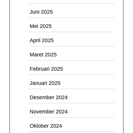
Juni 2025
Mei 2025
April 2025
Maret 2025
Februari 2025
Januari 2025
Desember 2024
November 2024
Oktober 2024