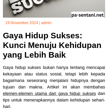
19 November 2024
|
admin
Gaya Hidup Sukses:
Kunci Menuju Kehidupan
yang Lebih Baik
Gaya hidup sukses bukan hanya tentang mencapai
kekayaan atau status sosial, tetapi lebih kepada
bagaimana seseorang menjalani hidupnya dengan
tujuan dan makna. Artikel ini akan membahas
elemen-elemen utama dari gaya hidup sukses
dan
tips untuk menerapkannya dalam kehidupan sehari-
hari.