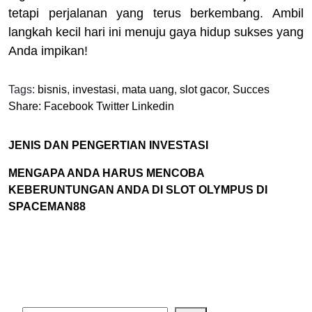
tetapi perjalanan yang terus berkembang. Ambil
langkah kecil hari ini menuju gaya hidup sukses yang
Anda impikan!
Tags:
bisnis
,
investasi
,
mata uang
,
slot gacor
,
Succes
Share:
Facebook
Twitter
Linkedin
JENIS DAN PENGERTIAN INVESTASI
MENGAPA ANDA HARUS MENCOBA
KEBERUNTUNGAN ANDA DI SLOT OLYMPUS DI
SPACEMAN88
Cari