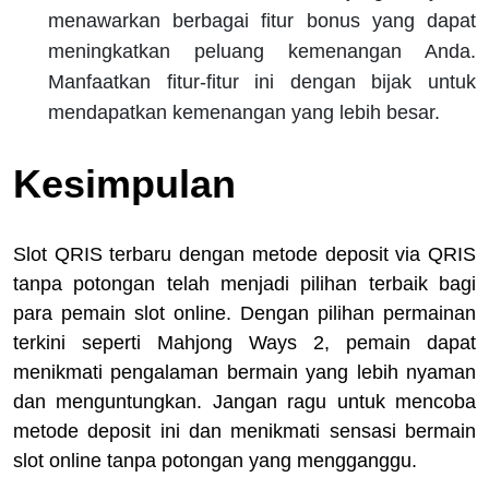
menawarkan berbagai fitur bonus yang dapat
meningkatkan peluang kemenangan Anda.
Manfaatkan fitur-fitur ini dengan bijak untuk
mendapatkan kemenangan yang lebih besar.
Kesimpulan
Slot QRIS terbaru dengan metode deposit via QRIS
tanpa potongan telah menjadi pilihan terbaik bagi
para pemain slot online. Dengan pilihan permainan
terkini seperti Mahjong Ways 2, pemain dapat
menikmati pengalaman bermain yang lebih nyaman
dan menguntungkan. Jangan ragu untuk mencoba
metode deposit ini dan menikmati sensasi bermain
slot online tanpa potongan yang mengganggu.