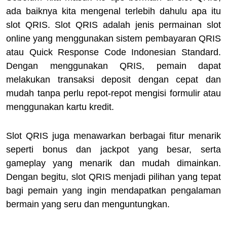
ada baiknya kita mengenal terlebih dahulu apa itu
slot QRIS. Slot QRIS adalah jenis permainan slot
online yang menggunakan sistem pembayaran QRIS
atau Quick Response Code Indonesian Standard.
Dengan menggunakan QRIS, pemain dapat
melakukan transaksi deposit dengan cepat dan
mudah tanpa perlu repot-repot mengisi formulir atau
menggunakan kartu kredit.
Slot QRIS juga menawarkan berbagai fitur menarik
seperti bonus dan jackpot yang besar, serta
gameplay yang menarik dan mudah dimainkan.
Dengan begitu, slot QRIS menjadi pilihan yang tepat
bagi pemain yang ingin mendapatkan pengalaman
bermain yang seru dan menguntungkan.