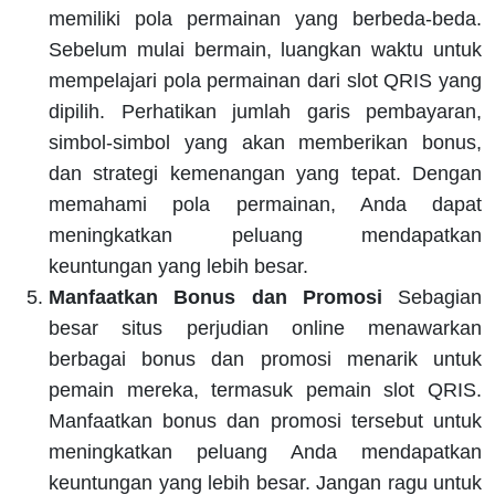
memiliki pola permainan yang berbeda-beda.
Sebelum mulai bermain, luangkan waktu untuk
mempelajari pola permainan dari slot QRIS yang
dipilih. Perhatikan jumlah garis pembayaran,
simbol-simbol yang akan memberikan bonus,
dan strategi kemenangan yang tepat. Dengan
memahami pola permainan, Anda dapat
meningkatkan peluang mendapatkan
keuntungan yang lebih besar.
Manfaatkan Bonus dan Promosi
Sebagian
besar situs perjudian online menawarkan
berbagai bonus dan promosi menarik untuk
pemain mereka, termasuk pemain slot QRIS.
Manfaatkan bonus dan promosi tersebut untuk
meningkatkan peluang Anda mendapatkan
keuntungan yang lebih besar. Jangan ragu untuk