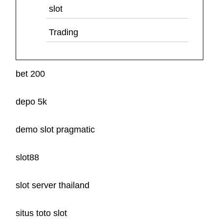
slot
Trading
bet 200
depo 5k
demo slot pragmatic
slot88
slot server thailand
situs toto slot