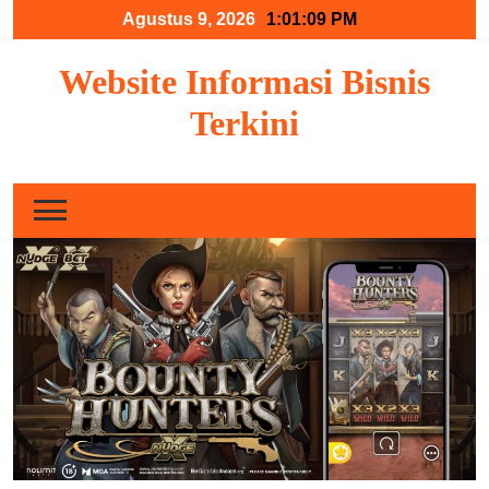
Skip
Agustus 9, 2026
1:01:10 PM
to
content
Website Informasi Bisnis
Terkini