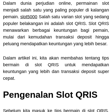
Dalam dunia perjudian online, permainan slot
menjadi salah satu yang paling populer di kalangan
pemain.
slot5000
Salah satu varian slot yang sedang
populer belakangan ini adalah slot QRIS. Slot QRIS
menawarkan berbagai keuntungan bagi pemain,
mulai dari kemudahan transaksi deposit hingga
peluang mendapatkan keuntungan yang lebih besar.
Dalam artikel ini, kita akan membahas tentang tips
bermain di slot QRIS untuk mendapatkan
keuntungan yang lebih dan transaksi deposit super
cepat.
Pengenalan Slot QRIS
Sebelum kita masuk ke tips bermain di slot QRIS,