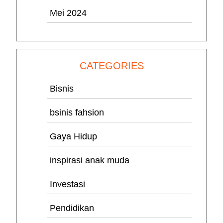
Mei 2024
CATEGORIES
Bisnis
bsinis fahsion
Gaya Hidup
inspirasi anak muda
Investasi
Pendidikan