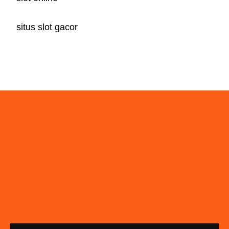
situs slot gacor