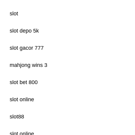
slot
slot depo 5k
slot gacor 777
mahjong wins 3
slot bet 800
slot online
slot88
slot online