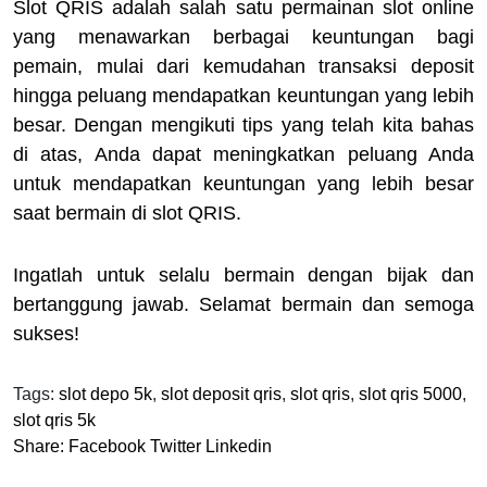
Slot QRIS adalah salah satu permainan slot online
yang menawarkan berbagai keuntungan bagi
pemain, mulai dari kemudahan transaksi deposit
hingga peluang mendapatkan keuntungan yang lebih
besar. Dengan mengikuti tips yang telah kita bahas
di atas, Anda dapat meningkatkan peluang Anda
untuk mendapatkan keuntungan yang lebih besar
saat bermain di slot QRIS.
Ingatlah untuk selalu bermain dengan bijak dan
bertanggung jawab. Selamat bermain dan semoga
sukses!
Tags:
slot depo 5k
,
slot deposit qris
,
slot qris
,
slot qris 5000
,
slot qris 5k
Share:
Facebook
Twitter
Linkedin