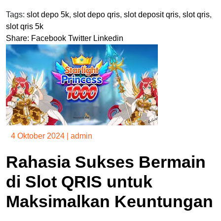
Tags:
slot depo 5k
,
slot depo qris
,
slot deposit qris
,
slot qris
,
slot qris 5k
Share:
Facebook
Twitter
Linkedin
4 Oktober 2024
|
admin
Rahasia Sukses Bermain
di Slot QRIS untuk
Maksimalkan Keuntungan