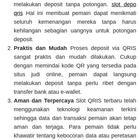
melakukan deposit tanpa potongan.
slot depo
qris
Hal ini membuat pemain dapat menikmati
seluruh kemenangan mereka tanpa harus
kehilangan sebagian uangnya untuk potongan
deposit.
Praktis dan Mudah
Proses deposit via QRIS
sangat praktis dan mudah dilakukan. Cukup
dengan memindai kode QR yang tersedia pada
situs judi online, pemain dapat langsung
melakukan deposit tanpa perlu ribet dengan
transfer bank atau e-wallet.
Aman dan Terpercaya
Slot QRIS terbaru telah
menggunakan teknologi keamanan terkini
sehingga data dan transaksi pemain akan tetap
aman dan terjaga. Para pemain tidak perlu
khawatir tentang kebocoran data atau peretasan