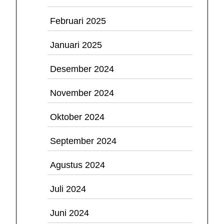
Februari 2025
Januari 2025
Desember 2024
November 2024
Oktober 2024
September 2024
Agustus 2024
Juli 2024
Juni 2024