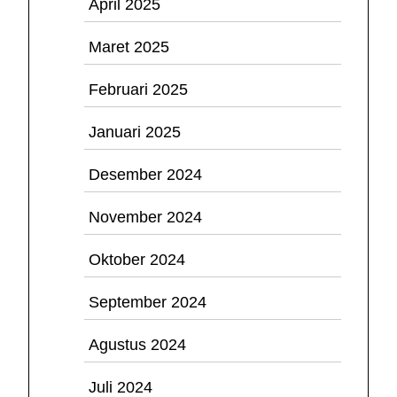
April 2025
Maret 2025
Februari 2025
Januari 2025
Desember 2024
November 2024
Oktober 2024
September 2024
Agustus 2024
Juli 2024