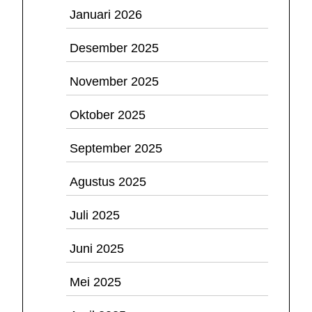
Januari 2026
Desember 2025
November 2025
Oktober 2025
September 2025
Agustus 2025
Juli 2025
Juni 2025
Mei 2025