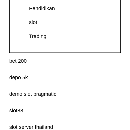
Pendidikan
slot
Trading
bet 200
depo 5k
demo slot pragmatic
slot88
slot server thailand