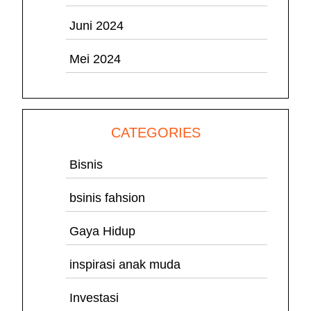
Juni 2024
Mei 2024
CATEGORIES
Bisnis
bsinis fahsion
Gaya Hidup
inspirasi anak muda
Investasi