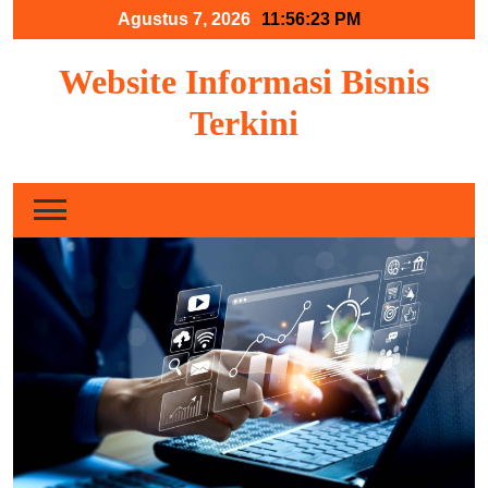
Skip
Agustus 7, 2026
11:56:23 PM
to
content
Website Informasi Bisnis
Terkini