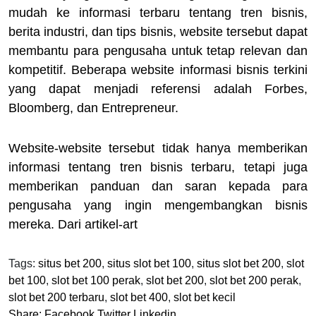
mudah ke informasi terbaru tentang tren bisnis,
berita industri, dan tips bisnis, website tersebut dapat
membantu para pengusaha untuk tetap relevan dan
kompetitif. Beberapa website informasi bisnis terkini
yang dapat menjadi referensi adalah Forbes,
Bloomberg, dan Entrepreneur.
Website-website tersebut tidak hanya memberikan
informasi tentang tren bisnis terbaru, tetapi juga
memberikan panduan dan saran kepada para
pengusaha yang ingin mengembangkan bisnis
mereka. Dari artikel-art
Tags:
situs bet 200
,
situs slot bet 100
,
situs slot bet 200
,
slot
bet 100
,
slot bet 100 perak
,
slot bet 200
,
slot bet 200 perak
,
slot bet 200 terbaru
,
slot bet 400
,
slot bet kecil
Share:
Facebook
Twitter
Linkedin