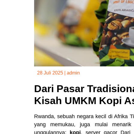
28 Juli 2025
|
admin
Dari Pasar Tradision
Kisah UMKM Kopi A
Rwanda, sebuah negara kecil di Afrika
yang memukau, juga mulai menarik p
unggulannya:
kopi
.
server gacor
Dari s