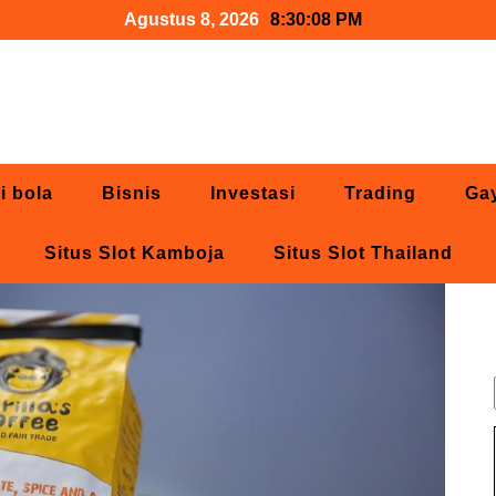
Agustus 8, 2026
8:30:09 PM
i bola
Bisnis
Investasi
Trading
Ga
Situs Slot Kamboja
Situs Slot Thailand