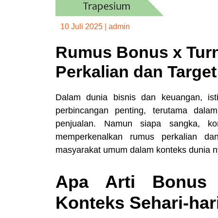
10 Juli 2025
|
admin
Rumus Bonus x Tur
Perkalian dan Targe
Dalam dunia bisnis dan keuangan, isti
perbincangan penting, terutama dalam
penjualan. Namun siapa sangka, kon
memperkenalkan rumus perkalian da
masyarakat umum dalam konteks dunia n
Apa Arti Bonus
Konteks Sehari-har