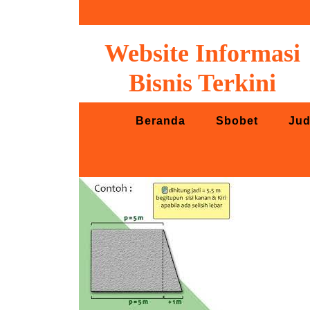
Skip
to
content
Website Informasi
Bisnis Terkini
Beranda
Sbobet
Jud