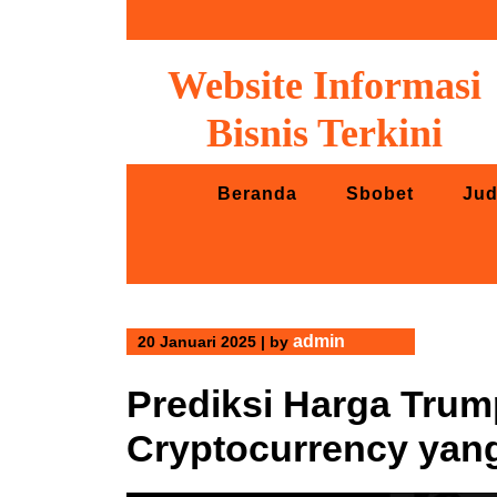
Skip
to
content
Website Informasi
Bisnis Terkini
Beranda
Sbobet
Jud
admin
20 Januari 2025
|
by
Prediksi Harga Tru
Cryptocurrency yan