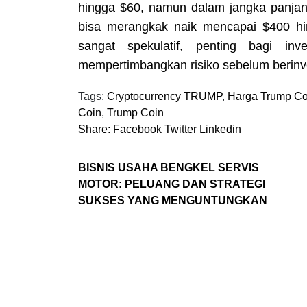
hingga $60, namun dalam jangka panjan
bisa merangkak naik mencapai $400 hin
sangat spekulatif, penting bagi in
mempertimbangkan risiko sebelum berinv
Tags:
Cryptocurrency TRUMP
,
Harga Trump Co
Coin
,
Trump Coin
Share:
Facebook
Twitter
Linkedin
BISNIS USAHA BENGKEL SERVIS
MOTOR: PELUANG DAN STRATEGI
SUKSES YANG MENGUNTUNGKAN