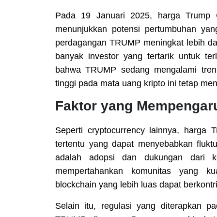
Pada 19 Januari 2025, harga Trump C
menunjukkan potensi pertumbuhan yang
perdagangan TRUMP meningkat lebih da
banyak investor yang tertarik untuk te
bahwa TRUMP sedang mengalami tren bul
tinggi pada mata uang kripto ini tetap me
Faktor yang Mempengar
Seperti cryptocurrency lainnya, harga T
tertentu yang dapat menyebabkan fluktu
adalah adopsi dan dukungan dari k
mempertahankan komunitas yang ku
blockchain yang lebih luas dapat berkontri
Selain itu, regulasi yang diterapkan 