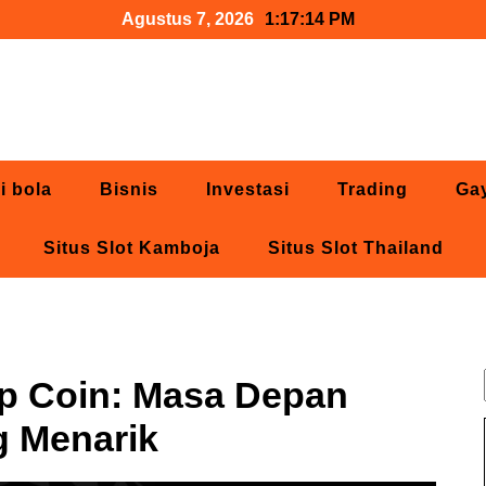
Agustus 7, 2026
1:17:15 PM
i bola
Bisnis
Investasi
Trading
Ga
Situs Slot Kamboja
Situs Slot Thailand
mp Coin: Masa Depan
g Menarik