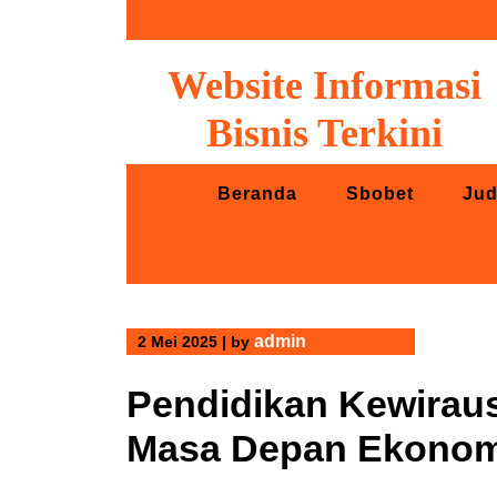
Skip
to
content
Website Informasi
Bisnis Terkini
Beranda
Sbobet
Jud
admin
2 Mei 2025
|
by
Pendidikan Kewirau
Masa Depan Ekonom