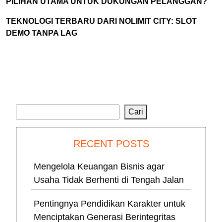
PILIHAN UTAMA UNTUK DUKUNGAN PELANGGAN?
TEKNOLOGI TERBARU DARI NOLIMIT CITY: SLOT
DEMO TANPA LAG
Cari
Cari
RECENT POSTS
Mengelola Keuangan Bisnis agar
Usaha Tidak Berhenti di Tengah Jalan
Pentingnya Pendidikan Karakter untuk
Menciptakan Generasi Berintegritas