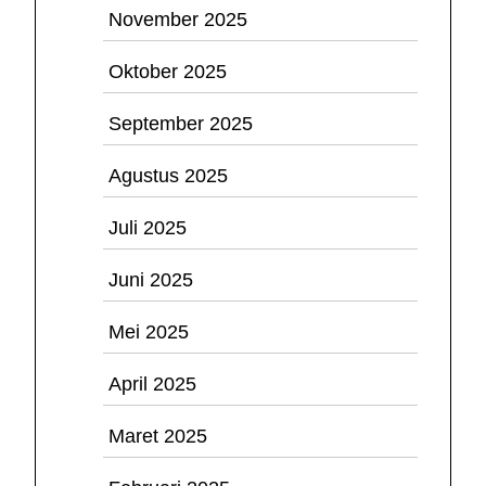
November 2025
Oktober 2025
September 2025
Agustus 2025
Juli 2025
Juni 2025
Mei 2025
April 2025
Maret 2025