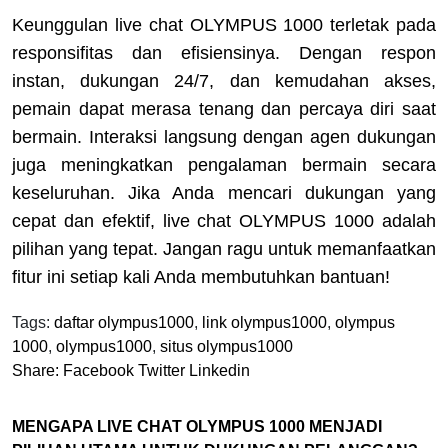
Keunggulan live chat OLYMPUS 1000 terletak pada
responsifitas dan efisiensinya. Dengan respon
instan, dukungan 24/7, dan kemudahan akses,
pemain dapat merasa tenang dan percaya diri saat
bermain. Interaksi langsung dengan agen dukungan
juga meningkatkan pengalaman bermain secara
keseluruhan. Jika Anda mencari dukungan yang
cepat dan efektif, live chat OLYMPUS 1000 adalah
pilihan yang tepat. Jangan ragu untuk memanfaatkan
fitur ini setiap kali Anda membutuhkan bantuan!
Tags:
daftar olympus1000
,
link olympus1000
,
olympus
1000
,
olympus1000
,
situs olympus1000
Share:
Facebook
Twitter
Linkedin
MENGAPA LIVE CHAT OLYMPUS 1000 MENJADI