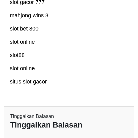
slot gacor 777
mahjong wins 3
slot bet 800
slot online
slot88
slot online
situs slot gacor
Tinggalkan Balasan
Tinggalkan Balasan