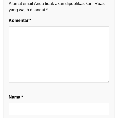
Alamat email Anda tidak akan dipublikasikan.
Ruas
yang wajib ditandai
*
Komentar
*
Nama
*