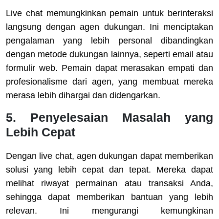
Live chat memungkinkan pemain untuk berinteraksi
langsung dengan agen dukungan. Ini menciptakan
pengalaman yang lebih personal dibandingkan
dengan metode dukungan lainnya, seperti email atau
formulir web. Pemain dapat merasakan empati dan
profesionalisme dari agen, yang membuat mereka
merasa lebih dihargai dan didengarkan.
5. Penyelesaian Masalah yang
Lebih Cepat
Dengan live chat, agen dukungan dapat memberikan
solusi yang lebih cepat dan tepat. Mereka dapat
melihat riwayat permainan atau transaksi Anda,
sehingga dapat memberikan bantuan yang lebih
relevan. Ini mengurangi kemungkinan