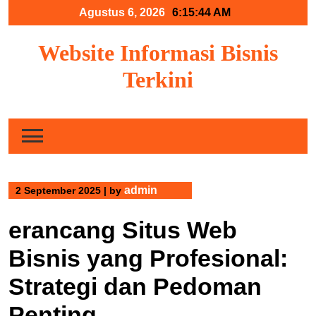
Skip
Agustus 6, 2026
6:15:44 AM
to
content
Website Informasi Bisnis
Terkini
admin
2 September 2025
|
by
erancang Situs Web
Bisnis yang Profesional:
Strategi dan Pedoman
Penting