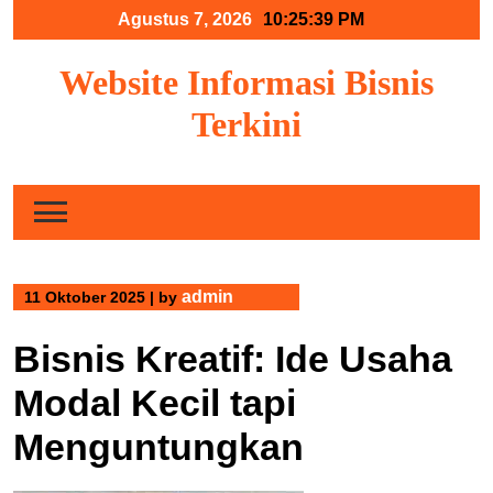
Skip
Agustus 7, 2026
10:25:40 PM
to
content
Website Informasi Bisnis
Terkini
admin
11 Oktober 2025
|
by
Bisnis Kreatif: Ide Usaha
Modal Kecil tapi
Menguntungkan