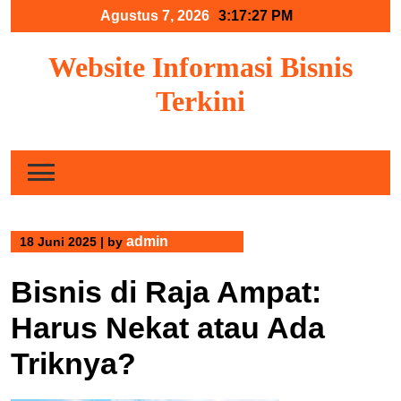
Skip
Agustus 7, 2026
3:17:27 PM
to
content
Website Informasi Bisnis
Terkini
admin
18 Juni 2025
|
by
Bisnis di Raja Ampat:
Harus Nekat atau Ada
Triknya?