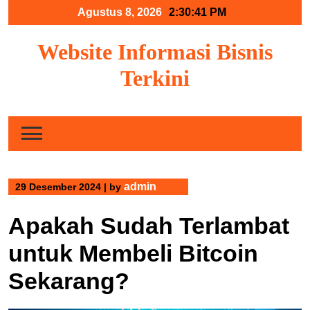
Skip
Agustus 8, 2026
2:30:42 PM
to
content
Website Informasi Bisnis
Terkini
admin
29 Desember 2024
|
by
Apakah Sudah Terlambat
untuk Membeli Bitcoin
Sekarang?