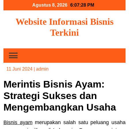
Skip
Agustus 8, 2026
6:07:28 PM
to
content
Website Informasi Bisnis
Terkini
11 Juni 2024
|
admin
Merintis Bisnis Ayam:
Strategi Sukses dan
Mengembangkan Usaha
Bisnis ayam
merupakan salah satu peluang usaha